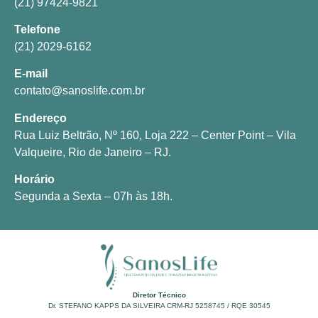
(21) 97424-9821
Telefone
(21) 2029-6162
E-mail
contato@sanoslife.com.br
Endereço
Rua Luiz Beltrão, Nº 160, Loja 222 – Center Point – Vila
Valqueire, Rio de Janeiro – RJ.
Horário
Segunda a Sexta – 07h às 18h.
Diretor Técnico
Dr. STEFANO KAPPS DA SILVEIRA CRM-RJ 5258745 / RQE 30545