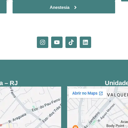
Anestesia
a – RJ
Unidade